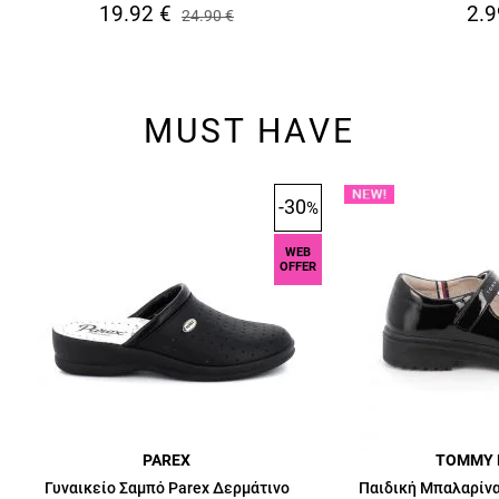
19.92
€
2.9
24.90
€
MUST HAVE
-30
%
WEB
OFFER
PAREX
TOMMY 
Γυναικείο Σαμπό Parex Δερμάτινο
Παιδική Μπαλαρίνα