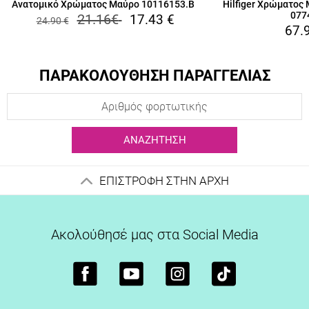
Ανατομικό Χρώματος Μαύρο 10116153.B
Hilfiger Χρώματος
077
21.16
€
17.43
€
24.90
€
67.
ΠΑΡΑΚΟΛΟΥΘΗΣΗ ΠΑΡΑΓΓΕΛΙΑΣ
ΑΝΑΖΉΤΗΣΗ
ΕΠΙΣΤΡΟΦΗ ΣΤΗΝ ΑΡΧΗ
Ακολούθησέ μας στα Social Media