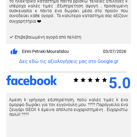
το ηλεκτρικό κατάστημα πάντα βρίσκω τέλειες Επιλογές κ
υπέροχα καλές τιμές ..Εξυπηρετηση άψογη , προσεγμένη
συσκευασία κ πάντα ένα δωράκι μέσα στο προϊόν που
συνοδεύει κάθε αγορά . Το καλύτερο κατάστημα σας αξίζουν
συγχαρητήρια ❤️
Eπιβεβαιωμένη αγορά από πελάτη
Eirini Petraki Mouratidou
03/07/2026
Δες εδώ τις αξιολογήσεις μας στο Google.gr
5.0
Άμεση k γρήγορη εξυπηρέτηση, πολύ καλές τιμές k ένα
όμορφο δωράκι για τον εγγονουλη μου. ???? Παράγγειλα ένα
ζευγάρι GEOX k έμεινα απόλυτα ευχαριστημένη . Ευχαριστώ
πολύ!! ????