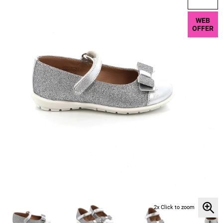
WEB
OFFER
2x Click to zoom