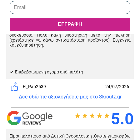
5.0
ΕΓΓΡΑΦΗ
Πολύ μεγάλη ποικιλία σε παιδικά παπούτσια. Προσεγμένη
συσκευασία. Πολύ καλή υποστήριξη μετά την πώληση
(χρειάστηκε να κάνω αντικατάσταση προϊόντος). Ευγένεια
και εξυπηρέτηση.
Eπιβεβαιωμένη αγορά από πελάτη
El_Pap2539
24/07/2026
Δες εδώ τις αξιολογήσεις μας στο Skroutz.gr
5.0
Είμαι πελάτισσα από Δυτική Θεσσαλονικη .Οποτε επισκεφθω