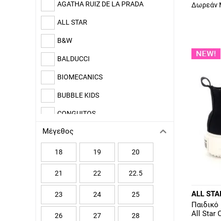
AGATHA RUIZ DE LA PRADA
Δωρεάν 
ALL STAR
B&W
BALDUCCI
BIOMECANICS
BUBBLE KIDS
CONGUITOS
Μέγεθος
DOCKERS
ENERGY
18
19
20
Ferre
21
22
22.5
GARVALIN
ALL STA
23
24
25
Παιδικό
GEOX
All Sta
26
27
28