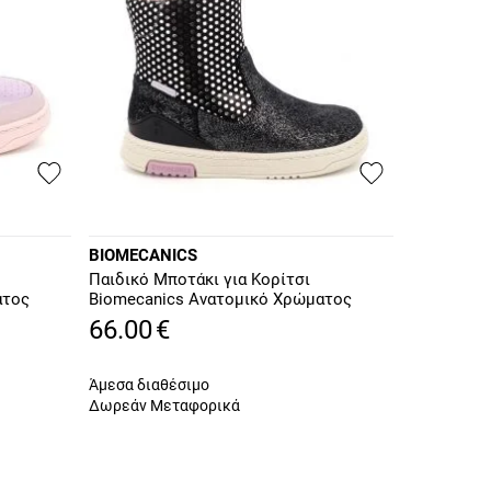
BIOMECANICS
Παιδικό Μποτάκι για Κορίτσι
ατος
Biomecanics Ανατομικό Χρώματος
Μαύρο 261214-A054
66.00
€
Άμεσα διαθέσιμο
Δωρεάν Μεταφορικά