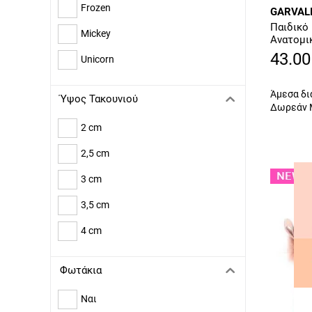
TOMMY HILFIGER
Frozen
GARVAL
UGG
Παιδικό 
Mickey
Ανατομι
VANS
A122
43.00
Unicorn
YOSHINO
Άμεσα δι
Ύψος Τακουνιού
Δωρεάν 
2 cm
2,5 cm
3 cm
3,5 cm
4 cm
Φωτάκια
Ναι