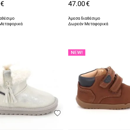
C
000CB C0659
€
47.00
€
αθέσιμο
Άμεσα διαθέσιμο
Μεταφορικά
Δωρεάν Μεταφορικά