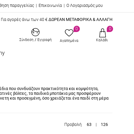
θηση παραγγελίας
|
Επικοινωνία
|
Ο Λογαριασμός μου
Για αγορές άνω των 40 €
ΔΩΡΕΑΝ ΜΕΤΑΦΟΡΙΚΑ & ΑΛΛΑΓΗ
0
0
/
Σύνδεση
Εγγραφή
Καλάθι
Αγαπημένα
my
χέδια που συνδυάζουν πρακτικότητα και κομψότητα,
ματινές βόλτες, τα παιδικά μποτάκια μας προσφέρουν
άνετη και προσεγμένη, όσο χρειάζεται ένα παιδί στη μέρα
Προβολή
63
|
126