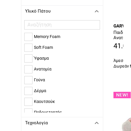
Υλικό Πάτου
GARVAL
Παιδικό 
Memory Foam
Ανατομι
41.00
Soft Foam
Ύφασμα
Άμεσα δι
Δωρεάν 
Ανατομία
Γούνα
Δέρμα
Καουτσούκ
Ποδομετρητής
Τεχνολογία
Συνθετική Γούνα