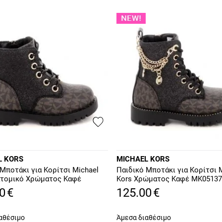
L KORS
MICHAEL KORS
Μποτάκι για Κορίτσι Michael
Παιδικό Μποτάκι για Κορίτσι 
ατομικό Χρώματος Καφέ
Kors Χρώματος Καφέ MK05137
210
0
€
125.00
€
αθέσιμο
Άμεσα διαθέσιμο