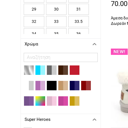
A18048
KICKERS
70.00
29
30
31
LAURA BIAGIOTTI
Άμεσα δι
32
33
33.5
LELLI KELLY
Δωρεάν 
MADMIA Ltd
34
35
36
MAYORAL
Χρώμα
37
37 1/3
38
MICHAEL KORS
38 2/3
39
40
PRIMIGI
REPLAY
RICCO MONDO
SCARPY
SERAFINO
SPROX
Super Heroes