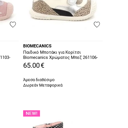
BIOMECANICS
Παιδικό Μποτάκι για Κορίτσι
1103-
Biomecanics Χρώματος Μπεζ 261106-
C695
65.00
€
Άμεσα διαθέσιμο
Δωρεάν Μεταφορικά