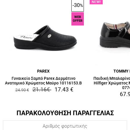
-30
%
WEB
OFFER
PAREX
TOMMY 
Γυναικείο Σαμπό Parex Δερμάτινο
Παιδική Μπαλαρίνα
Ανατομικό Χρώματος Μαύρο 10116153.B
Hilfiger Χρώματος
077
21.16
€
17.43
€
24.90
€
67.
ΠΑΡΑΚΟΛΟΥΘΗΣΗ ΠΑΡΑΓΓΕΛΙΑΣ