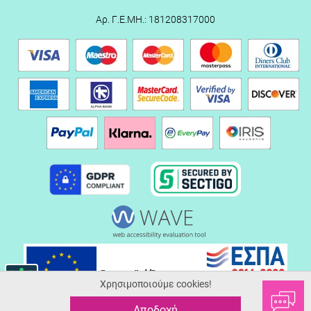
Αρ. Γ.Ε.ΜΗ.: 181208317000
Χρησιμοποιούμε cookies!
Αποδοχή
© 2026 Serafinoshoes.gr