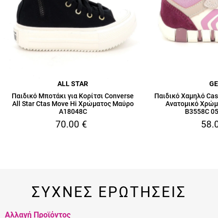
ALL STAR
G
Παιδικό Μποτάκι για Κορίτσι Converse
Παιδικό Χαμηλό Cas
All Star Ctas Move Hi Χρώματος Μαύρο
Ανατομικό Χρώ
A18048C
B3558C 0
70.00
€
58.
ΣΥΧΝΕΣ ΕΡΩΤΗΣΕΙΣ
Αλλαγή Προϊόντος