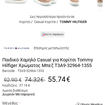
Δες περισσότερα προϊόντα σε:
Κορίτσι
/
Casual Κορίτσι
/
TOMMY HILFIGER
Δείτε παρόμοια
Επίσημος μεταπωλητής
Παιδικό Χαμηλό Casual για Κορίτσι Tommy
Hilfiger Χρώματος Μπεζ T3A9-32964-1355
Barcode:
T3A9-32964-1355
55.74
€
74.32
€
92.90
€
Κερδίζεις :
37.16
€
Άμεσα διαθέσιμο
Δωρεάν Μεταφορικά
Μέγεθος
Οδηγός Μεγεθών