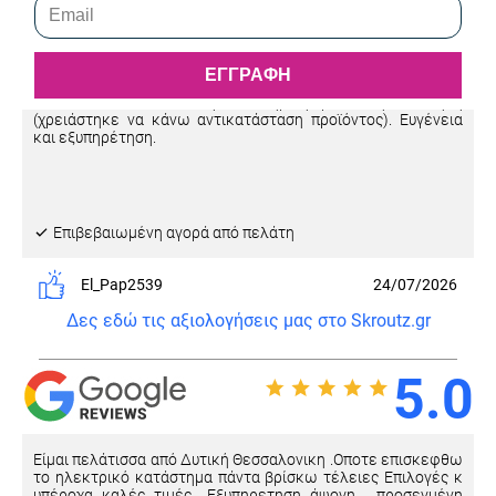
5.0
ΕΓΓΡΑΦΗ
Πολύ μεγάλη ποικιλία σε παιδικά παπούτσια. Προσεγμένη
συσκευασία. Πολύ καλή υποστήριξη μετά την πώληση
(χρειάστηκε να κάνω αντικατάσταση προϊόντος). Ευγένεια
και εξυπηρέτηση.
Eπιβεβαιωμένη αγορά από πελάτη
El_Pap2539
24/07/2026
Δες εδώ τις αξιολογήσεις μας στο Skroutz.gr
5.0
Είμαι πελάτισσα από Δυτική Θεσσαλονικη .Οποτε επισκεφθω
το ηλεκτρικό κατάστημα πάντα βρίσκω τέλειες Επιλογές κ
υπέροχα καλές τιμές ..Εξυπηρετηση άψογη , προσεγμένη