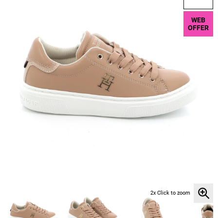
WEB
OFFER
2x Click to zoom