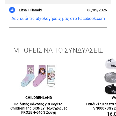
Litsa Tillianaki
08/05/2026
Δες εδώ τις αξιολογήσεις μας στο Facebook.com
ΜΠΟΡΕΙΣ ΝΑ ΤΟ ΣΥΝΔΥΑΣΕΙΣ
CHILDRENLAND
V
Παιδικές Κάλτσες για Κορίτσι
Παιδικές Κάλτσε
Childrenland DISNEY Πολύχρωμες
VN0007BGY28
FROZEN-646 3 Ζεύγη
16.