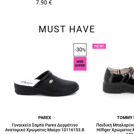
7.90
€
MUST HAVE
-30
%
WEB
OFFER
PAREX
TOMMY 
Γυναικείο Σαμπό Parex Δερμάτινο
Παιδική Μπαλαρίνα
Ανατομικό Χρώματος Μαύρο 10116153.B
Hilfiger Χρώματος