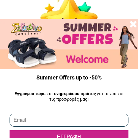
Summer Offers up to -50%
Εγγράψου τώρα
και
ενημερώσου πρώτος
για τα νέα και
5.0
τις προσφορές μας!
Πολύ μεγάλη ποικιλία σε παιδικά παπούτσια. Προσεγμένη
συσκευασία. Πολύ καλή υποστήριξη μετά την πώληση
(χρειάστηκε να κάνω αντικατάσταση προϊόντος). Ευγένεια
ΕΓΓΡΑΦΗ
και εξυπηρέτηση.