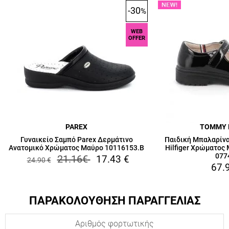
-30
%
WEB
OFFER
PAREX
TOMMY 
Γυναικείο Σαμπό Parex Δερμάτινο
Παιδική Μπαλαρίνα
Ανατομικό Χρώματος Μαύρο 10116153.B
Hilfiger Χρώματος
077
21.16
€
17.43
€
24.90
€
67.
ΠΑΡΑΚΟΛΟΥΘΗΣΗ ΠΑΡΑΓΓΕΛΙΑΣ