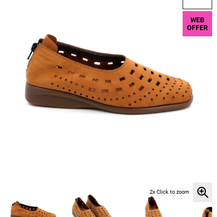
WEB
OFFER
2x Click to zoom