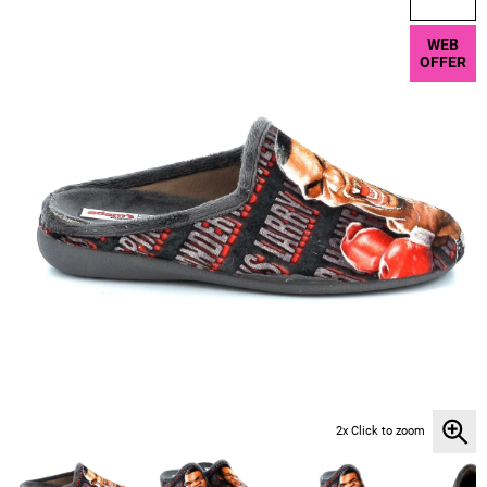
WEB
OFFER
2x Click to zoom