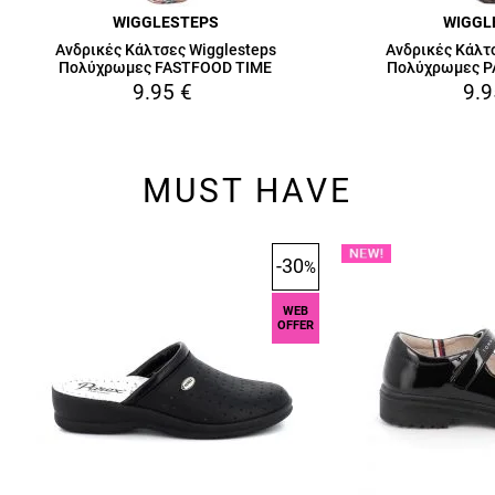
WIGGLESTEPS
WIGGL
Ανδρικές Κάλτσες Wigglesteps
Ανδρικές Κάλτ
Πολύχρωμες FASTFOOD TIME
Πολύχρωμες P
9.95
€
9.9
MUST HAVE
-30
%
WEB
OFFER