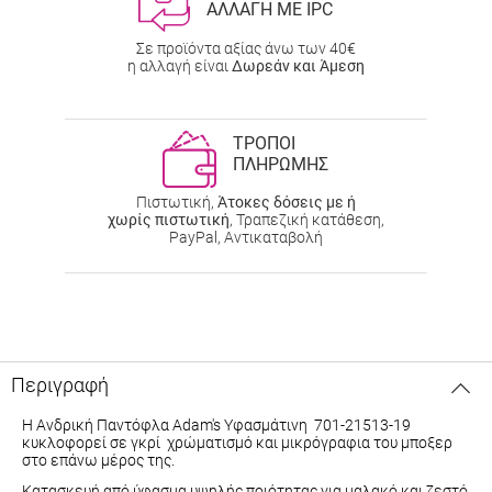
ΑΛΛΑΓΗ ΜΕ IPC
Σε προϊόντα αξίας άνω των 40€
η αλλαγή είναι
Δωρεάν και Άμεση
ΤΡΟΠΟΙ
ΠΛΗΡΩΜΗΣ
Πιστωτική,
Άτοκες δόσεις με ή
χωρίς πιστωτική
, Τραπεζική κατάθεση,
PayPal, Αντικαταβολή
Περιγραφή
Η Ανδρική Παντόφλα Adam's Υφασμάτινη 701-21513-19
κυκλοφορεί σε γκρί χρώματισμό και μικρόγραφια του μποξερ
στο επάνω μέρος της.
Κατασκευή από ύφασμα υψηλής ποιότητας για μαλακό και ζεστό