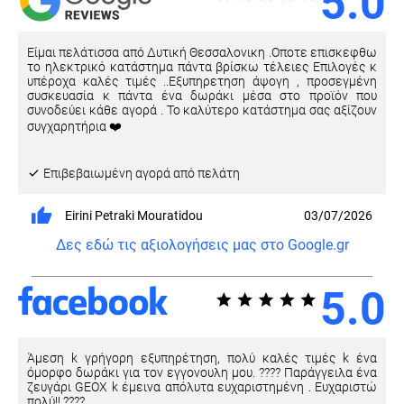
5.0
Είμαι πελάτισσα από Δυτική Θεσσαλονικη .Οποτε επισκεφθω
το ηλεκτρικό κατάστημα πάντα βρίσκω τέλειες Επιλογές κ
υπέροχα καλές τιμές ..Εξυπηρετηση άψογη , προσεγμένη
συσκευασία κ πάντα ένα δωράκι μέσα στο προϊόν που
συνοδεύει κάθε αγορά . Το καλύτερο κατάστημα σας αξίζουν
συγχαρητήρια ❤️
Eπιβεβαιωμένη αγορά από πελάτη
Eirini Petraki Mouratidou
03/07/2026
Δες εδώ τις αξιολογήσεις μας στο Google.gr
5.0
Άμεση k γρήγορη εξυπηρέτηση, πολύ καλές τιμές k ένα
όμορφο δωράκι για τον εγγονουλη μου. ???? Παράγγειλα ένα
ζευγάρι GEOX k έμεινα απόλυτα ευχαριστημένη . Ευχαριστώ
πολύ!! ????