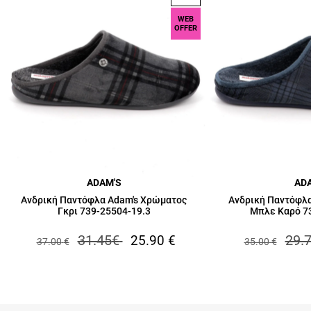
WEB
OFFER
ADAM'S
AD
Ανδρική Παντόφλα Adam's Χρώματος
Ανδρική Παντόφλ
Γκρι 739-25504-19.3
Μπλε Καρό 7
31.45
€
29.
25.90
€
37.00
€
35.00
€