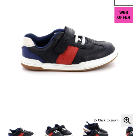
WEB
OFFER
2x Click to zoom