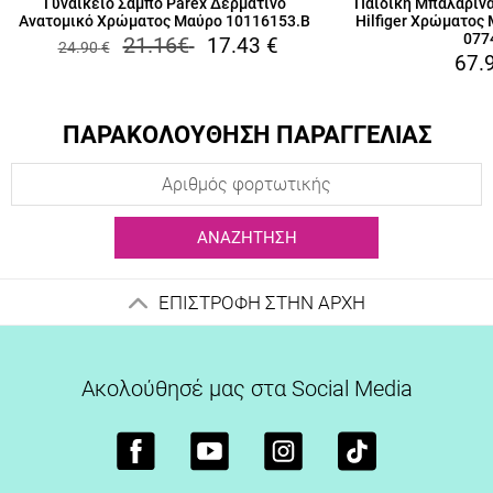
Γυναικείο Σαμπό Parex Δερμάτινο
Παιδική Μπαλαρίνα
Ανατομικό Χρώματος Μαύρο 10116153.B
Hilfiger Χρώματος
077
21.16
€
17.43
€
24.90
€
67.
ΠΑΡΑΚΟΛΟΥΘΗΣΗ ΠΑΡΑΓΓΕΛΙΑΣ
ΑΝΑΖΉΤΗΣΗ
ΕΠΙΣΤΡΟΦΗ ΣΤΗΝ ΑΡΧΗ
Ακολούθησέ μας στα Social Media