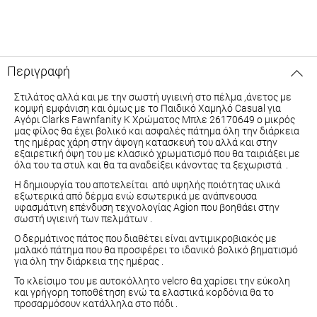
Περιγραφή
Στιλάτος αλλά και με την σωστή υγιεινή στο πέλμα ,άνετος με
κομψή εμφάνιση και όμως με το Παιδικό Χαμηλό Casual για
Aγόρι Clarks Fawnfanity K Χρώματος Μπλε 26170649 ο μικρός
μας φίλος θα έχει βολικό και ασφαλές πάτημα όλη την διάρκεια
της ημέρας χάρη στην άψογη κατασκευή του αλλά και στην
εξαιρετική όψη του με κλασικό χρωματισμό που θα ταιριάξει με
όλα του τα στυλ και θα τα αναδείξει κάνοντας τα ξεχωριστά .
Η δημιουργία του αποτελείται από υψηλής ποιότητας υλικά
εξωτερικά από δέρμα ενώ εσωτερικά με ανάπνεουσα
υφασμάτινη επένδυση τεχνολογίας Agion που βοηθάει στην
σωστή υγιεινή των πελμάτων .
Ο δερμάτινος πάτος που διαθέτει είναι αντιμικροβιακός με
μαλακό πάτημα που θα προσφέρει το ιδανικό βολικό βηματισμό
για όλη την διάρκεια της ημέρας .
Το κλείσιμο του με αυτοκόλλητο velcro θα χαρίσει την εύκολη
και γρήγορη τοποθέτηση ενώ τα ελαστικά κορδόνια θα το
προσαρμόσουν κατάλληλα στο πόδι .