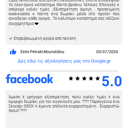
Είμαι πελάτισσα από Δυτική Θεσσαλονικη .Οποτε επισκεφθω
το ηλεκτρικό κατάστημα πάντα βρίσκω τέλειες Επιλογές κ
υπέροχα καλές τιμές ..Εξυπηρετηση άψογη , προσεγμένη
συσκευασία κ πάντα ένα δωράκι μέσα στο προϊόν που
συνοδεύει κάθε αγορά . Το καλύτερο κατάστημα σας αξίζουν
συγχαρητήρια ❤️
Eπιβεβαιωμένη αγορά από πελάτη
Eirini Petraki Mouratidou
03/07/2026
Δες εδώ τις αξιολογήσεις μας στο Google.gr
5.0
Άμεση k γρήγορη εξυπηρέτηση, πολύ καλές τιμές k ένα
όμορφο δωράκι για τον εγγονουλη μου. ???? Παράγγειλα ένα
ζευγάρι GEOX k έμεινα απόλυτα ευχαριστημένη . Ευχαριστώ
πολύ!! ????