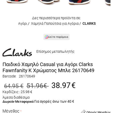
Δες περισσότερα προϊόντα σε:
Αγόρι
/
Χαμηλά Παπούτσια για Αγόρια
/
CLARKS
Δείτε παρόμοια
Επίσημος μεταπωλητής
Παιδικό Χαμηλό Casual για Aγόρι Clarks
Fawnfanity K Χρώματος Μπλε 26170649
Barcode:
26170649
38.97
€
51.96
€
64.95
€
Κερδίζεις :
25.98
€
Άμεσα διαθέσιμο
Για αγορές άνω των 40 €
Δωρεάν Μεταφορικά
Μέγεθος
Οδηγός Μεγεθών