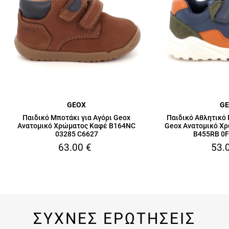
GEOX
G
Παιδικό Μποτάκι για Αγόρι Geox
Παιδικό Αθλητικό 
Ανατομικό Χρώματος Καφέ B164NC
Geox Ανατομικό Χ
03285 C6627
B455RB 0
63.00
€
53.
ΣΥΧΝΕΣ ΕΡΩΤΗΣΕΙΣ