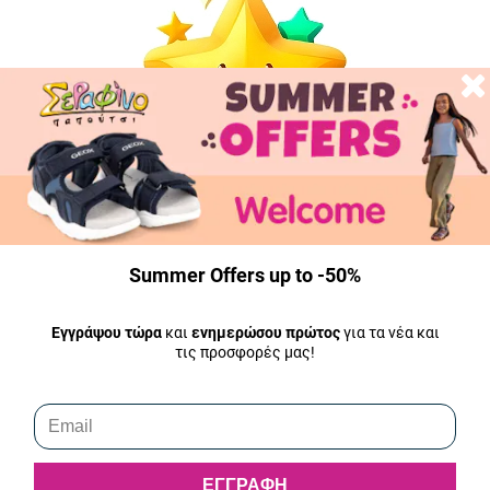
Summer Offers up to -50%
Εγγράψου τώρα
και
ενημερώσου πρώτος
για τα νέα και
5.0
τις προσφορές μας!
Πολύ μεγάλη ποικιλία σε παιδικά παπούτσια. Προσεγμένη
συσκευασία. Πολύ καλή υποστήριξη μετά την πώληση
(χρειάστηκε να κάνω αντικατάσταση προϊόντος). Ευγένεια
ΕΓΓΡΑΦΗ
και εξυπηρέτηση.