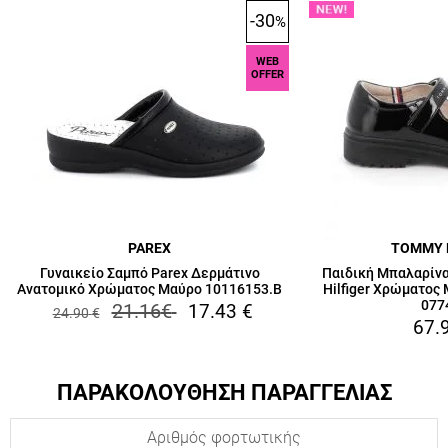
-30
%
WEB
OFFER
PAREX
TOMMY 
Γυναικείο Σαμπό Parex Δερμάτινο
Παιδική Μπαλαρίνα
Ανατομικό Χρώματος Μαύρο 10116153.B
Hilfiger Χρώματος
077
21.16
€
17.43
€
24.90
€
67.
ΠΑΡΑΚΟΛΟΥΘΗΣΗ ΠΑΡΑΓΓΕΛΙΑΣ