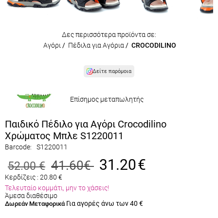
Δες περισσότερα προϊόντα σε:
Αγόρι
/
Πέδιλα για Αγόρια
/
CROCODILINO
Δείτε παρόμοια
Επίσημος μεταπωλητής
Παιδικό Πέδιλο για Αγόρι Crocodilino
Χρώματος Μπλε S1220011
Barcode:
S1220011
31.20
€
41.60
€
52.00
€
Κερδίζεις :
20.80
€
Τελευταίο κομμάτι, μην το χάσεις!
Άμεσα διαθέσιμο
Για αγορές άνω των 40 €
Δωρεάν Μεταφορικά