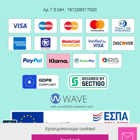
Αρ. Γ.Ε.ΜΗ.: 181208317000
Χρησιμοποιούμε cookies!