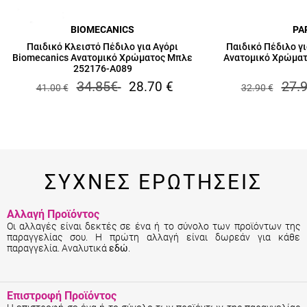
BIOMECANICS
PA
Παιδικό Κλειστό Πέδιλο για Αγόρι
Παιδικό Πέδιλο γι
Biomecanics Ανατομικό Χρώματος Μπλε
Ανατομικό Χρώμα
252176-A089
34.85
€
27.
28.70
€
41.00
€
32.90
€
ΣΥΧΝΕΣ ΕΡΩΤΗΣΕΙΣ
Αλλαγή Προϊόντος
Οι αλλαγές είναι δεκτές σε ένα ή το σύνολο των προϊόντων της
παραγγελίας σου. Η πρώτη αλλαγή είναι δωρεάν για κάθε
παραγγελία. Αναλυτικά
εδώ
.
Επιστροφή Προϊόντος