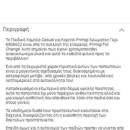
Περιγραφή
Το Παιδικό Χαμηλό Casual για Κορίτσι Primigi Χρώματος Γκρι
6906622 είναι από τη συλλογή της εταιρείας, Primigi For
Change. Αυτό σημαίνει πως έχουν χρησιμοποιηθεί
ανακυκλώσιμα υλικά και αυτό το καθιστά φιλικό προς το
περιβάλλον!
Ένα από τα ξεχωριστά χαρακτηριστικά αυτών των παπουτσιών
είναι ο μαγευτικός σχεδιασμός τους, διακοσμημένο με
αστραφτερό μοτίβο , από χρυσές βούλες και λουλουδένιες
λεπτομέρειες στα αυτοκόλλητά του!
Κατασκευασμένα εξωτερικά από δέρμα υψηλής ποιότητας,
αυτά τα παπούτσια όχι μόνο παρέχουν ανθεκτικότητα αλλά και
μια κομψή αισθητική που απευθύνεται τόσο στα παιδιά όσο και
στους γονείς.
Τα υποδήματα διαθέτουν προστατευτικό καουτσούκ στα
δάχτυλα, διασφαλίζοντας ότι η ευαίσθητη περιοχή των
δακτύλων προστατεύεται.
Επειδή όμως και η αυτονομία των παιδιών πρέπει να γίνεται από