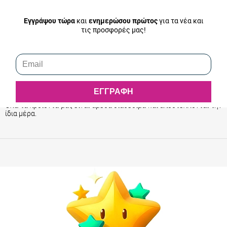
Επιστροφή Χρημάτων
Τα χρήματά σου θα επιστραφούν πίσω άμεσα από τη στιγμή που
Εγγράψου τώρα
και
ενημερώσου πρώτος
για τα νέα και
παραλάβουμε το προϊόν της επιστροφής. Η κατάθεση του ποσού θα
γίνει στον τραπεζικό λογαριασμό που θα μας υποδείξετε εντός 2
τις προσφορές μας!
εργάσιμων ημερών. Στην περίπτωση επιστροφής χρημάτων τα
μεταφορικά της επιστροφής του προϊόντος επιβαρύνουν τον
πελάτη. Αναλυτικά
εδώ
.
ΕΓΓΡΑΦΗ
Αποστολή Παραγγελίας
Όλα τα προϊόντα μας είναι άμεσα διαθέσιμα και αποστέλλονται την
ίδια μέρα.