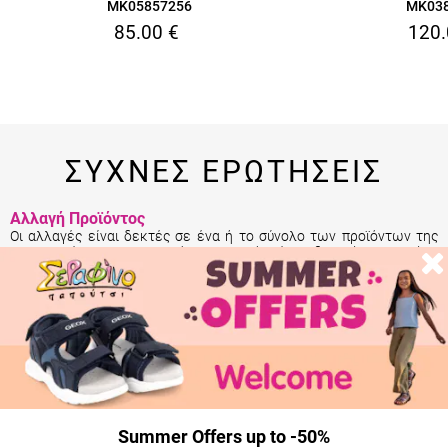
MK05857256
MK03
85.00
€
120.
ΣΥΧΝΕΣ ΕΡΩΤΗΣΕΙΣ
Αλλαγή Προϊόντος
Οι αλλαγές είναι δεκτές σε ένα ή το σύνολο των προϊόντων της
παραγγελίας σου. Η πρώτη αλλαγή είναι δωρεάν για κάθε
παραγγελία. Αναλυτικά
εδώ
.
Επιστροφή Προϊόντος
Η επιστροφή σε ένα ή το σύνολο των προϊόντων της παραγγελίας
σου γίνεται εντός 14 ημερών από την παραλαβή της. Αναλυτικά
εδώ
.
Summer Offers up to -50%