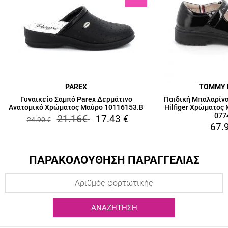
PAREX
TOMMY 
Γυναικείο Σαμπό Parex Δερμάτινο
Παιδική Μπαλαρίνα
Ανατομικό Χρώματος Μαύρο 10116153.B
Hilfiger Χρώματος
077
21.16
€
17.43
€
24.90
€
67.
ΠΑΡΑΚΟΛΟΥΘΗΣΗ ΠΑΡΑΓΓΕΛΙΑΣ
ΑΝΑΖΉΤΗΣΗ