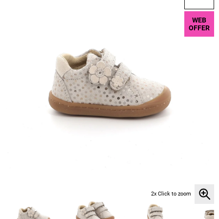
WEB
OFFER
2x Click to zoom