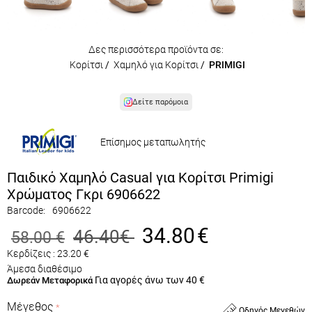
Δες περισσότερα προϊόντα σε:
Κορίτσι
/
Χαμηλό για Κορίτσι
/
PRIMIGI
Δείτε παρόμοια
Επίσημος μεταπωλητής
Παιδικό Χαμηλό Casual για Κορίτσι Primigi
Χρώματος Γκρι 6906622
Barcode:
6906622
34.80
€
46.40
€
58.00
€
Κερδίζεις :
23.20
€
Άμεσα διαθέσιμο
Για αγορές άνω των 40 €
Δωρεάν Μεταφορικά
Μέγεθος
Οδηγός Μεγεθών