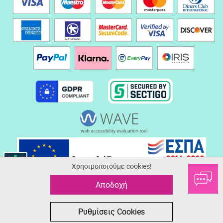
Χρησιμοποιούμε cookies!
Αποδοχή
© 2026 Serafinoshoes.gr
ALL-IN-ONE eCommerce Business Development by Plushost.gr
0
0
Ρυθμίσεις Cookies
MΕΝΟΥ
ΑΓΟΡΑ
ΑΝΑΖΗΤΗΣΗ
ΑΓΑΠΗΜΕΝΑ
ΚΑΛΑΘΙ