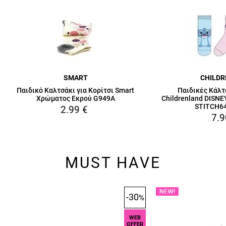
SMART
CHILD
Παιδικό Καλτσάκι για Κορίτσι Smart
Παιδικές Κάλτ
Χρώματος Εκρού G949A
Childrenland DISN
STITCH64
2.99
€
7.9
MUST HAVE
-30
%
WEB
OFFER