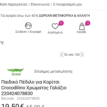
θηση παραγγελίας
|
Επικοινωνία
|
Ο Λογαριασμός μου
Για αγορές άνω των 40 €
ΔΩΡΕΑΝ ΜΕΤΑΦΟΡΙΚΑ & ΑΛΛΑΓΗ
0
0
/
Σύνδεση
Εγγραφή
Καλάθι
Αγαπημένα
my
50
από
165
Επίσημος μεταπωλητής
Παιδικό Πέδιλο για Κορίτσι
Crocodilino Χρώματος Γαλάζιο
220424078830
Barcode:
220424078830
19.50
€