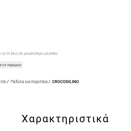
α να τη δεις σε μεγαλύτερο μέγεθος
είτε παρόμοια
ίτσι
/
Πέδιλα για Κορίτσια
/
CROCODILINO
Χαρακτηριστικά