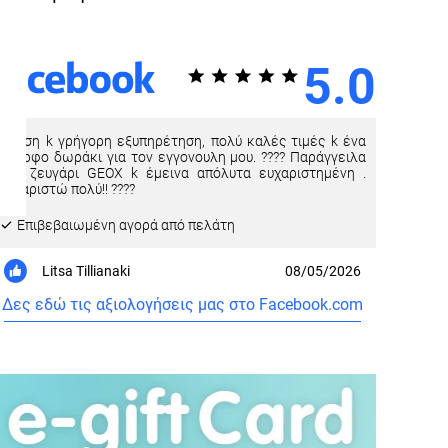
5.0
Άμεση k γρήγορη εξυπηρέτηση, πολύ καλές τιμές k ένα
όμορφο δωράκι για τον εγγονουλη μου. ???? Παράγγειλα
ένα ζευγάρι GEOX k έμεινα απόλυτα ευχαριστημένη .
Ευχαριστώ πολύ!! ????
Eπιβεβαιωμένη αγορά από πελάτη
Litsa Tillianaki
08/05/2026
Δες εδώ τις αξιολογήσεις μας στο Facebook.com