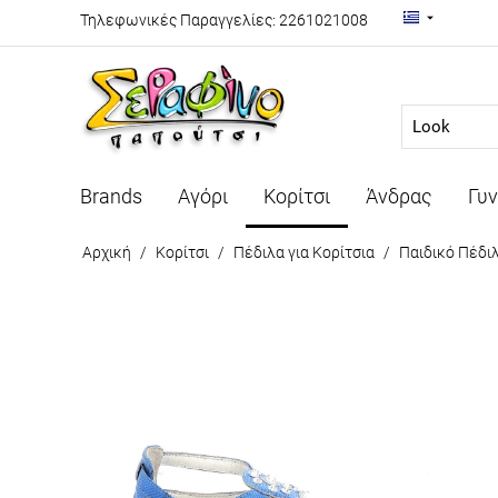
Τηλεφωνικές Παραγγελίες:
2261021008
Looking for.
Brands
Αγόρι
Κορίτσι
Άνδρας
Γυν
Αρχική
/
Κορίτσι
/
Πέδιλα για Κορίτσια
/
Παιδικό Πέδι