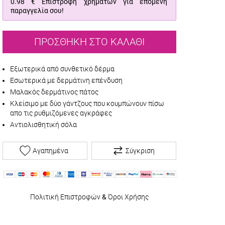
0.98 €
Επιστροφή χρημάτων για επόμενη
παραγγελία σου!
ΠΡΟΣΘΉΚΗ ΣΤΟ ΚΑΛΆΘΙ
Εξωτερικά από συνθετικό δέρμα
Εσωτερικά με δερμάτινη επένδυση
Μαλακός δερμάτινος πάτος
Κλείσιμο με δύο γάντζους που κουμπώνουν πίσω
απο τις ρυθμιζόμενες αγκράφες
Αντιολισθητική σόλα
Αγαπημένα
Σύγκριση
Πολιτική Επιστροφών
&
Όροι Χρήσης