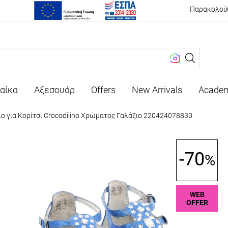
Παρακολού
..
αίκα
Αξεσουάρ
Offers
New Arrivals
Acade
λο για Κορίτσι Crocodilino Χρώματος Γαλάζιο 220424078830
-70
%
WEB
OFFER