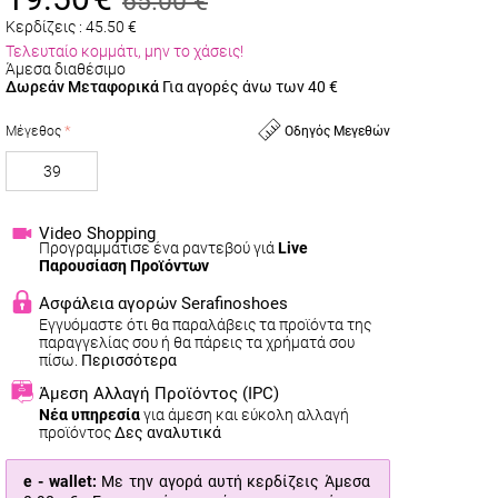
65.00
€
Κερδίζεις :
45.50
€
Τελευταίο κομμάτι, μην το χάσεις!
Άμεσα διαθέσιμο
Δωρεάν Μεταφορικά
Για αγορές άνω των 40 €
Μέγεθος
Οδηγός Μεγεθών
39
Video Shopping
Προγραμμάτισε ένα ραντεβού γιά
Live
Παρουσίαση Προϊόντων
Ασφάλεια αγορών Serafinoshoes
Εγγυόμαστε ότι θα παραλάβεις τα προϊόντα της
παραγγελίας σου ή θα πάρεις τα χρήματά σου
πίσω.
Περισσότερα
Άμεση Αλλαγή Προϊόντος
(IPC)
Νέα υπηρεσία
για άμεση και εύκολη αλλαγή
προϊόντος
Δες αναλυτικά
e - wallet:
Με την αγορά αυτή κερδίζεις Άμεσα