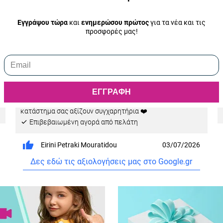
Εγγράψου τώρα
και
ενημερώσου πρώτος
για τα νέα και τις
προσφορές μας!
0
5.0
η
Είμαι πελάτισσα από Δυτική Θεσσαλονικη .Οποτε
η
επισκεφθω το ηλεκτρικό κατάστημα πάντα βρίσκω
.
τέλειες Επιλογές κ υπέροχα καλές τιμές ..Εξυπηρετηση
ΕΓΓΡΑΦΗ
άψογη , προσεγμένη συσκευασία κ πάντα ένα δωράκι
μέσα στο προϊόν που συνοδεύει κάθε αγορά . Το καλύτερο
κατάστημα σας αξίζουν συγχαρητήρια ❤️
Eπιβεβαιωμένη αγορά από πελάτη
Eirini Petraki Mouratidou
03/07/2026
Δες εδώ τις αξιολογήσεις μας στο Google.gr