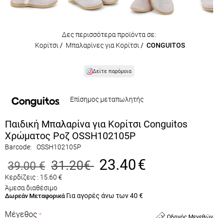
Δες περισσότερα προϊόντα σε:
Κορίτσι
/
Μπαλαρίνες για Κορίτσι
/
CONGUITOS
Δείτε παρόμοια
Επίσημος μεταπωλητής
Παιδική Μπαλαρίνα για Κορίτσι Conguitos
Χρώματος Ροζ OSSH102105P
Barcode:
OSSH102105P
23.40
€
31.20
€
39.00
€
Κερδίζεις :
15.60
€
Άμεσα διαθέσιμο
Για αγορές άνω των 40 €
Δωρεάν Μεταφορικά
Μέγεθος
Οδηγός Μεγεθών