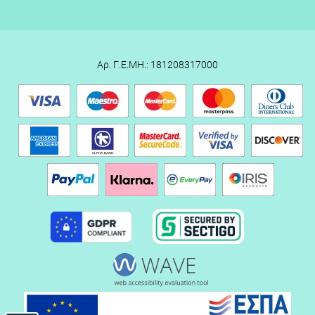
Αρ. Γ.Ε.ΜΗ.: 181208317000