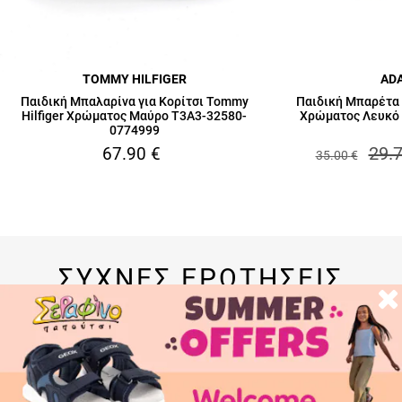
TOMMY HILFIGER
AD
Παιδική Μπαλαρίνα για Κορίτσι Tommy
Παιδική Μπαρέτα 
Hilfiger Χρώματος Μαύρο T3A3-32580-
Χρώματος Λευκό 
0774999
29.
67.90
€
35.00
€
ΣΥΧΝΕΣ ΕΡΩΤΗΣΕΙΣ
Αλλαγή Προϊόντος
Οι αλλαγές είναι δεκτές σε ένα ή το σύνολο των προϊόντων της
παραγγελίας σου. Η πρώτη αλλαγή είναι δωρεάν για κάθε
παραγγελία. Αναλυτικά
εδώ
.