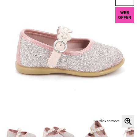
WEB
OFFER
2x Click to zoom