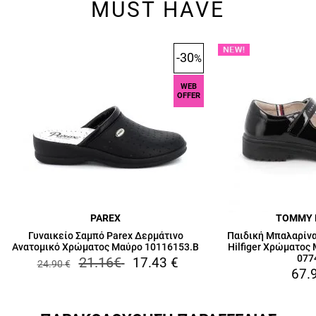
MUST HAVE
-30
%
WEB
OFFER
PAREX
TOMMY 
Γυναικείο Σαμπό Parex Δερμάτινο
Παιδική Μπαλαρίνα
Ανατομικό Χρώματος Μαύρο 10116153.B
Hilfiger Χρώματος
077
21.16
€
17.43
€
24.90
€
67.