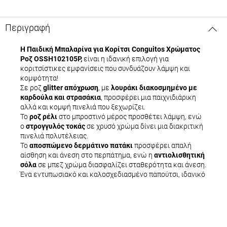
Περιγραφή
Η Παιδική Μπαλαρίνα για Κορίτσι Conguitos Χρώματος
Ροζ OSSH102105P,
είναι η ιδανική επιλογή για
κοριτσίστικες εμφανίσεις που συνδυάζουν λάμψη και
κομψότητα!
Σε
ροζ
glitter απόχρωση
, με
λουράκι διακοσμημένο με
καρδούλα και στρασάκια
, προσφέρει μια παιχνιδιάρικη
αλλά και κομψή πινελιά που ξεχωρίζει.
Το
ροζ ρέλι
στο μπροστινό μέρος προσθέτει λάμψη, ενώ
ο
στρογγυλός τοκάς
σε χρυσό χρώμα δίνει μια διακριτική
πινελιά πολυτέλειας.
Το
αποσπώμενο δερμάτινο πατάκι
προσφέρει απαλή
αίσθηση και άνεση στο περπάτημα, ενώ η
αντιολισθητική
σόλα
σε μπεζ χρώμα διασφαλίζει σταθερότητα και άνεση.
Ένα εντυπωσιακό και καλοσχεδιασμένο παπούτσι, ιδανικό
για ειδικές περιστάσεις όπως γάμους, βαπτίσεις ή
γιορτινές εκδηλώσεις.
Tip:
Συνδυάστε το με φούστα τούλι ή φόρεμα για ένα
παραμυθένιο και λαμπερό outfit που θα κλέψει τις
εντυπώσεις!