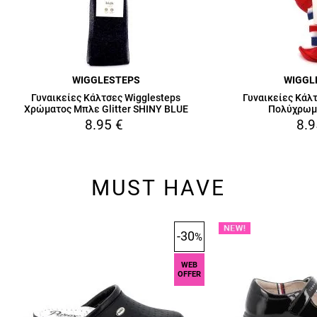
WIGGLESTEPS
WIGGL
Γυναικείες Κάλτσες Wigglesteps
Γυναικείες Κάλ
Χρώματος Μπλε Glitter SHINY BLUE
Πολύχρωμ
8.95
€
8.9
MUST HAVE
-30
%
WEB
OFFER