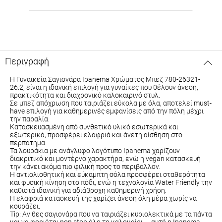
Περιγραφή
Η Γυναικεία Σαγιονάρα Ipanema Χρώματος Μπεζ 780-26321-
26.2, είναι η ιδανική επιλογή για γυναίκες που θέλουν άνεση,
πρακτικότητα και διαχρονικό καλοκαιρινό στυλ.
Σε μπεζ απόχρωση που ταιριάζει εύκολα με όλα, αποτελεί must-
have επιλογή για καθημερινές εμφανίσεις από την πόλη μέχρι
την παραλία.
Κατασκευασμένη από συνθετικό υλικό εσωτερικά και
εξωτερικά, προσφέρει ελαφριά και άνετη αίσθηση στο
περπάτημα.
Τα λουράκια με ανάγλυφο λογότυπο Ipanema χαρίζουν
διακριτικό και μοντέρνο χαρακτήρα, ενώ η vegan κατασκευή
την κάνει ακόμα πιο φιλική προς το περιβάλλον.
Η αντιολισθητική και εύκαμπτη σόλα προσφέρει σταθερότητα
και φυσική κίνηση στο πόδι, ενώ η τεχνολογία Water Friendly την
καθιστά ιδανική για αδιάβροχη καθημερινή χρήση.
Η ελαφριά κατασκευή της χαρίζει άνεση όλη μέρα χωρίς να
κουράζει.
Tip: Αν θες σαγιονάρα που να ταιριάζει κυριολεκτικά με τα πάντα