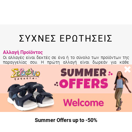
ΣΥΧΝΕΣ ΕΡΩΤΗΣΕΙΣ
Αλλαγή Προϊόντος
Οι αλλαγές είναι δεκτές σε ένα ή το σύνολο των προϊόντων της
παραγγελίας σου. Η πρώτη αλλαγή είναι δωρεάν για κάθε
παραγγελία. Αναλυτικά
εδώ
.
Επιστροφή Προϊόντος
Η επιστροφή σε ένα ή το σύνολο των προϊόντων της παραγγελίας
σου γίνεται εντός 14 ημερών από την παραλαβή της. Αναλυτικά
εδώ
.
Summer Offers up to -50%
Επιστροφή Χρημάτων
Τα χρήματά σου θα επιστραφούν πίσω άμεσα από τη στιγμή που