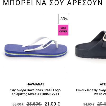
ΜΠΟΡΕΙ ΝΑ ΣΟΥ ΑΡΕΣΟΥΝ
-30
%
WEB
OFFER
HAVAIANAS
AT
Σαγιονάρα Havaianas Brasil Logo
Γυναικεία Σαγιονά
Χρώματος Μπλε 4110850-2711
Μπλε 2
25.50
€
29.
21.00
€
30.00
€
34.90
€