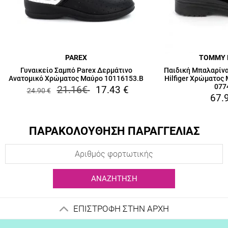
PAREX
TOMMY 
Γυναικείο Σαμπό Parex Δερμάτινο
Παιδική Μπαλαρίνα
Ανατομικό Χρώματος Μαύρο 10116153.B
Hilfiger Χρώματος
077
21.16
€
17.43
€
24.90
€
67.
ΠΑΡΑΚΟΛΟΥΘΗΣΗ ΠΑΡΑΓΓΕΛΙΑΣ
ΑΝΑΖΉΤΗΣΗ
ΕΠΙΣΤΡΟΦΗ ΣΤΗΝ ΑΡΧΗ