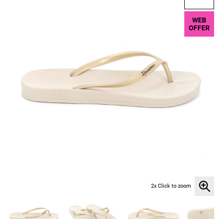
WEB
OFFER
2x Click to zoom