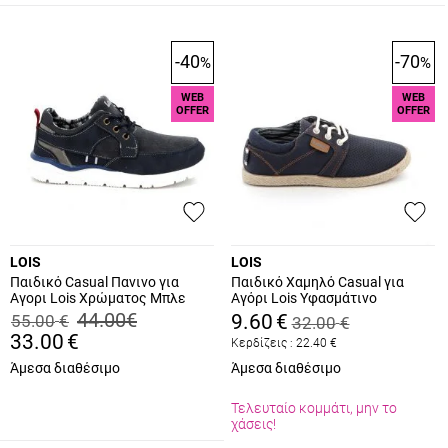
-40
-70
%
%
WEB
WEB
OFFER
OFFER
LOIS
LOIS
Παιδικό Casual Πανινο για
Παιδικό Χαμηλό Casual για
Αγορι Lois Χρώματος Μπλε
Αγόρι Lois Υφασμάτινο
63159
Χρώματος Μπλε 60097
44.00
€
9.60
€
55.00
€
32.00
€
33.00
€
Κερδίζεις :
22.40
€
Άμεσα διαθέσιμο
Άμεσα διαθέσιμο
Τελευταίο κομμάτι, μην το
χάσεις!