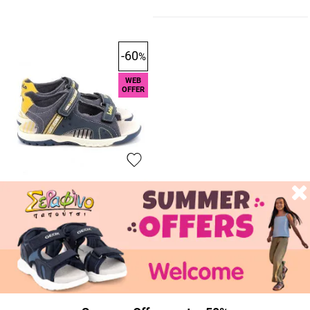
-60
%
WEB
OFFER
LOIS
Παιδικό Πέδιλο για Αγόρι
Ανατομικό Lois Χρώματος
Μπλε 63118
16.80
€
42.00
€
Κερδίζεις :
25.20
€
Άμεσα διαθέσιμο
Τελευταίο κομμάτι, μην το
χάσεις!