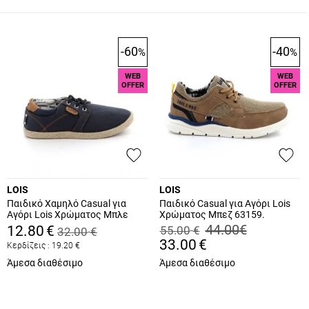
-60
-40
%
%
WEB
WEB
OFFER
OFFER
LOIS
LOIS
Παιδικό Χαμηλό Casual για
Παιδικό Casual για Αγόρι Lois
Αγόρι Lois Χρώματος Μπλε
Χρώματος Μπεζ 63159.
60136
44.00
€
12.80
€
55.00
€
32.00
€
33.00
€
Κερδίζεις :
19.20
€
Άμεσα διαθέσιμο
Άμεσα διαθέσιμο