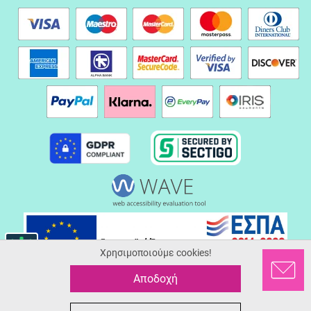
Χρησιμοποιούμε cookies!
Αποδοχή
© 2026 Serafinoshoes.gr
ALL-IN-ONE eCommerce Business Development by Plushost.gr
0
0