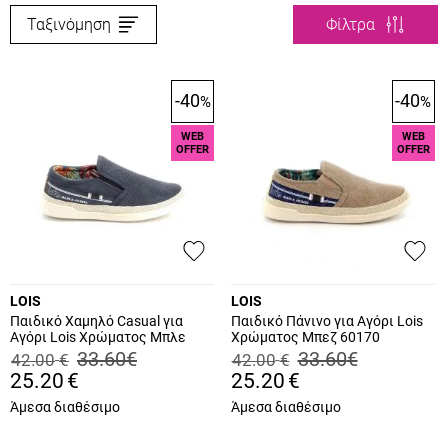
Ταξινόμηση
Φίλτρα
-40
-40
%
%
WEB
WEB
OFFER
OFFER
LOIS
LOIS
Παιδικό Χαμηλό Casual για
Παιδικό Πάνινο για Αγόρι Lois
Αγόρι Lois Χρώματος Μπλε
Χρώματος Μπεζ 60170
60171
33.60
€
33.60
€
42.00
€
42.00
€
25.20
€
25.20
€
Άμεσα διαθέσιμο
Άμεσα διαθέσιμο