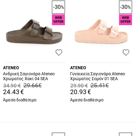
-30
-30
%
%
WEB
WEB
OFFER
OFFER
ATENEO
ATENEO
Ανδρική Σαγιονάρα Ateneo
Γυναικεία Σαγιονάρα Ateneo
Χρώματος Χακί 04 SEA
Χρώματος Σομόν 01 SEA
SANDALS.X
SANDALS.SO
29.66
€
25.41
€
34.90
€
29.90
€
24.43
€
20.93
€
Άμεσα διαθέσιμο
Άμεσα διαθέσιμο