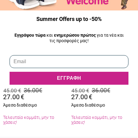
-40
-40
%
%
Summer Offers up to -50%
WEB
WEB
OFFER
OFFER
Εγγράψου τώρα
και
ενημερώσου πρώτος
για τα νέα και
τις προσφορές μας!
ATENEO
ATENEO
ΕΓΓΡΑΦΗ
Γυναικείο Mule Ateneo
Γυναικεία Σαγιονάρα Ateneo
Χρώματος Μαύρο 24-0104.B
Χρώματος Μαύρο 22-0100
36.00
€
36.00
€
45.00
€
45.00
€
27.00
€
27.00
€
Άμεσα διαθέσιμο
Άμεσα διαθέσιμο
Τελευταίο κομμάτι, μην το
Τελευταίο κομμάτι, μην το
χάσεις!
χάσεις!