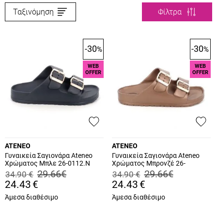
Ταξινόμηση
Φίλτρα
-30
-30
%
%
WEB
WEB
OFFER
OFFER
ATENEO
ATENEO
Γυναικεία Σαγιονάρα Ateneo
Γυναικεία Σαγιονάρα Ateneo
Χρώματος Μπλε 26-0112.N
Χρώματος Μπρονζέ 26-
0112.BR
29.66
€
29.66
€
34.90
€
34.90
€
24.43
€
24.43
€
Άμεσα διαθέσιμο
Άμεσα διαθέσιμο