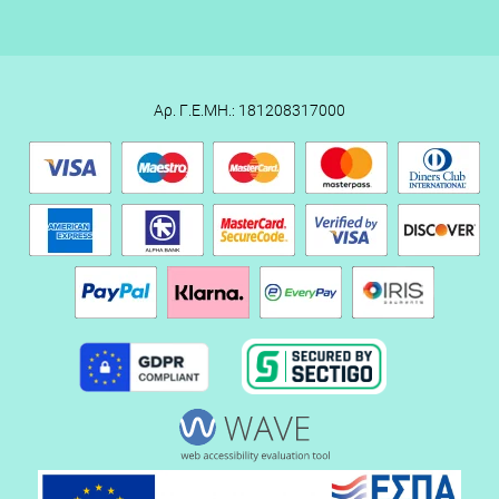
Αρ. Γ.Ε.ΜΗ.: 181208317000