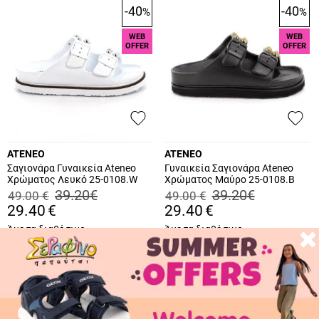
-40
-40
%
%
WEB
WEB
OFFER
OFFER
ATENEO
ATENEO
Σαγιονάρα Γυναικεία Ateneo
Γυναικεία Σαγιονάρα Ateneo
Χρώματος Λευκό 25-0108.W
Χρώματος Μαύρο 25-0108.B
39.20
€
39.20
€
49.00
€
49.00
€
29.40
€
29.40
€
Άμεσα διαθέσιμο
Άμεσα διαθέσιμο
Τελευταίο κομμάτι, μην το
χάσεις!