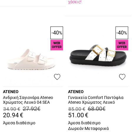
χάσεις!
-40
-40
%
%
WEB
WEB
OFFER
OFFER
ATENEO
ATENEO
Ανδρική Σαγιονάρα Ateneo
Γυναικεία Comfort Παντόφλα
Χρώματος Λευκό 04 SEA
Ateneo Χρώματος Λευκό
SANDALS.W
9107.W
27.92
€
68.00
€
34.90
€
85.00
€
20.94
€
51.00
€
Άμεσα διαθέσιμο
Άμεσα διαθέσιμο
Δωρεάν Μεταφορικά