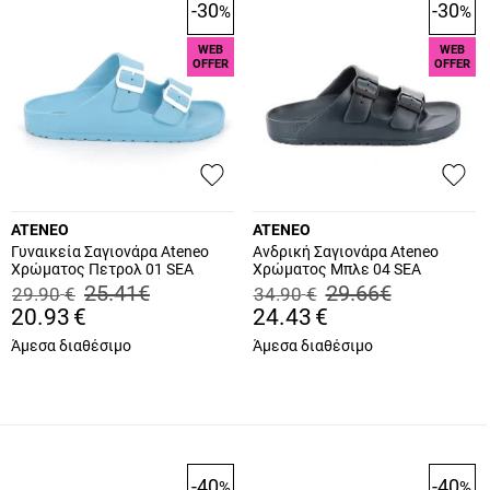
-30
-30
%
%
WEB
WEB
OFFER
OFFER
ATENEO
ATENEO
Γυναικεία Σαγιονάρα Ateneo
Ανδρική Σαγιονάρα Ateneo
Χρώματος Πετρολ 01 SEA
Χρώματος Μπλε 04 SEA
SANDALS.PET
SANDALS.N
25.41
€
29.66
€
29.90
€
34.90
€
20.93
€
24.43
€
Άμεσα διαθέσιμο
Άμεσα διαθέσιμο
-40
-40
%
%