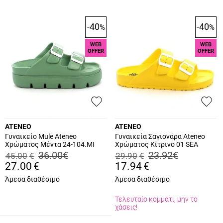
-40
-40
%
%
WEB
WEB
OFFER
OFFER
ATENEO
ATENEO
Γυναικείο Mule Ateneo
Γυναικεία Σαγιονάρα Ateneo
Χρώματος Μέντα 24-104.MI
Χρώματος Κίτρινο 01 SEA
SANDALS.Y
36.00
€
23.92
€
45.00
€
29.90
€
27.00
€
17.94
€
Άμεσα διαθέσιμο
Άμεσα διαθέσιμο
Τελευταίο κομμάτι, μην το
χάσεις!