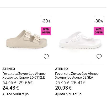
-30
-30
%
%
WEB
WEB
OFFER
OFFER
ATENEO
ATENEO
Γυναικεία Σαγιονάρα Ateneo
Γυναικεία Σαγιονάρα Ateneo
Χρώματος Εκρού 26-0112.E
Χρώματος Λευκό 02 SEA
SANDALS.W
29.66
€
25.41
€
34.90
€
29.90
€
24.43
€
20.93
€
Άμεσα διαθέσιμο
Άμεσα διαθέσιμο