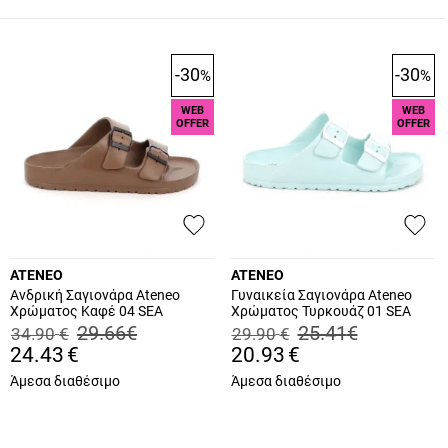
-30
-30
%
%
WEB
WEB
OFFER
OFFER
ATENEO
ATENEO
Ανδρική Σαγιονάρα Ateneo
Γυναικεία Σαγιονάρα Ateneo
Χρώματος Καφέ 04 SEA
Χρώματος Τυρκουάζ 01 SEA
SANDALS.K
SANDALS.TU
29.66
€
25.41
€
34.90
€
29.90
€
24.43
€
20.93
€
Άμεσα διαθέσιμο
Άμεσα διαθέσιμο