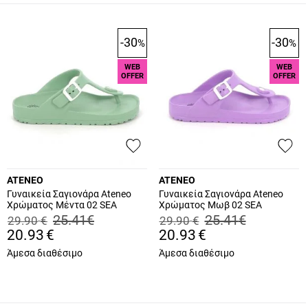
-30
-30
%
%
WEB
WEB
OFFER
OFFER
ATENEO
ATENEO
Γυναικεία Σαγιονάρα Ateneo
Γυναικεία Σαγιονάρα Ateneo
Χρώματος Μέντα 02 SEA
Χρώματος Μωβ 02 SEA
SANDALS.MI
SANDALS.PU
25.41
€
25.41
€
29.90
€
29.90
€
20.93
€
20.93
€
Άμεσα διαθέσιμο
Άμεσα διαθέσιμο