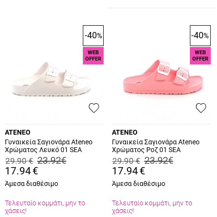
-40
-40
%
%
WEB
WEB
OFFER
OFFER
ATENEO
ATENEO
Γυναικεία Σαγιονάρα Ateneo
Γυναικεία Σαγιονάρα Ateneo
Χρώματος Λευκό 01 SEA
Χρώματος Ροζ 01 SEA
SANDALS.W
SANDALS.PI
23.92
€
23.92
€
29.90
€
29.90
€
17.94
€
17.94
€
Άμεσα διαθέσιμο
Άμεσα διαθέσιμο
Τελευταίο κομμάτι, μην το
Τελευταίο κομμάτι, μην το
χάσεις!
χάσεις!