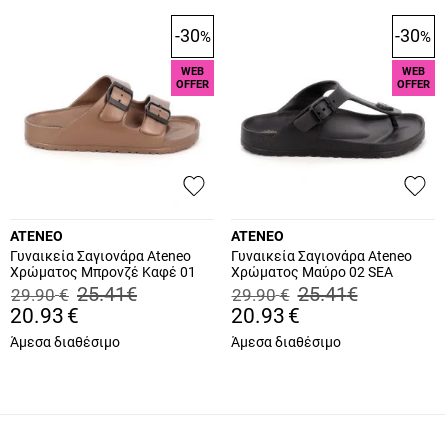
-30
-30
%
%
WEB
WEB
OFFER
OFFER
ATENEO
ATENEO
Γυναικεία Σαγιονάρα Ateneo
Γυναικεία Σαγιονάρα Ateneo
Χρώματος Μπρονζέ Καφέ 01
Χρώματος Μαύρο 02 SEA
SEA SANDALS.BR
SANDALS.B
25.41
€
25.41
€
29.90
€
29.90
€
20.93
€
20.93
€
Άμεσα διαθέσιμο
Άμεσα διαθέσιμο