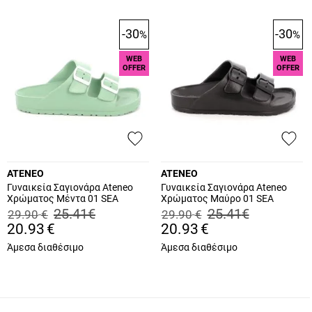
-30
-30
%
%
WEB
WEB
OFFER
OFFER
ATENEO
ATENEO
Γυναικεία Σαγιονάρα Ateneo
Γυναικεία Σαγιονάρα Ateneo
Χρώματος Μέντα 01 SEA
Χρώματος Μαύρο 01 SEA
SANDALS.MI
SANDALS.B
25.41
€
25.41
€
29.90
€
29.90
€
20.93
€
20.93
€
Άμεσα διαθέσιμο
Άμεσα διαθέσιμο