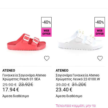
-40
-40
%
%
WEB
WEB
OFFER
OFFER
ATENEO
ATENEO
Γυναικεία Σαγιονάρα Ateneo
Σαγιονάρα Γυναικεία Ateneo
Χρώματος Peach 01 SEA
Χρώματος Λευκό 22-0100.W
SANDALS.PE
23.92
€
31.20
€
29.90
€
39.00
€
17.94
€
23.40
€
Άμεσα διαθέσιμο
Άμεσα διαθέσιμο
Τελευταίο κομμάτι, μην το