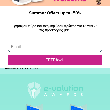
Ο Λογαριασμός μου
Summer Offers up to -50%
Επικοινωνία
Serafinoshoes
Εγγράψου τώρα
και
ενημερώσου πρώτος
για τα νέα και
Δημάρχου Ανδρεαδάκη 29
τις προσφορές μας!
Τ.Κ. 32131
Λειβαδιά
Τηλ: 2261021008
contact@serafinoshoes.gr
ΩΡΑΡΙΟ
ΕΓΓΡΑΦΗ
Δευτ - Παρ.: 09:00-16:00
Σάββατο: 09:00-14:00