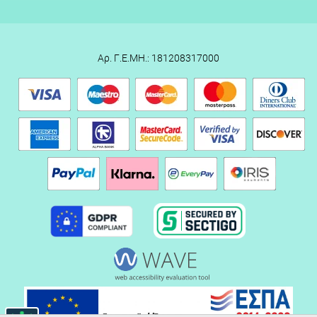
Αρ. Γ.Ε.ΜΗ.: 181208317000