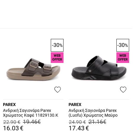
-30
-30
%
%
WEB
WEB
OFFER
OFFER
PAREX
PAREX
Ανδρική Σαγιονάρα Parex
Ανδρική Σαγιονάρα Parex
Χρώματος Καφέ 11829130.K
(Luofu) Χρώματος Μαύρο
11831098.B
19.46
€
21.16
€
22.90
€
24.90
€
16.03
€
17.43
€