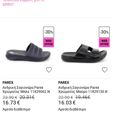
χάσεις!
-30
-30
%
%
WEB
WEB
OFFER
OFFER
PAREX
PAREX
Ανδρική Σαγιονάρα Parex
Ανδρική Σαγιονάρα Parex
Χρώματος Μπλε 11829062.N
Χρώματος Μαύρο 11829130.B
20.31
€
19.46
€
23.90
€
22.90
€
16.73
€
16.03
€
Άμεσα διαθέσιμο
Άμεσα διαθέσιμο