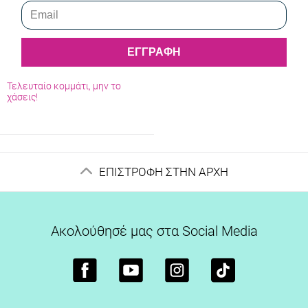
Ανατομική Χρώματος Καφέ
12231002.K
28.72
€
35.90
€
21.54
€
ΕΓΓΡΑΦΗ
Άμεσα διαθέσιμο
Τελευταίο κομμάτι, μην το
χάσεις!
ΕΠΙΣΤΡΟΦΗ ΣΤΗΝ ΑΡΧΗ
Ακολούθησέ μας στα Social Media