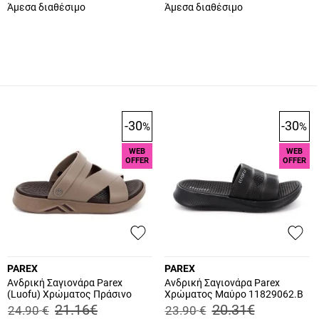
Άμεσα διαθέσιμο
Άμεσα διαθέσιμο
-30
-30
%
%
WEB
WEB
OFFER
OFFER
PAREX
PAREX
Ανδρική Σαγιονάρα Parex
Ανδρική Σαγιονάρα Parex
(Luofu) Χρώματος Πράσινο
Χρώματος Μαύρο 11829062.B
11831098.X
21.16
€
20.31
€
24.90
€
23.90
€