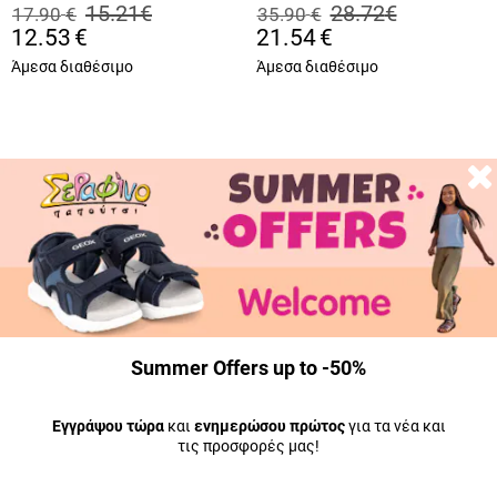
12231002.B
15.21
€
28.72
€
17.90
€
35.90
€
12.53
€
21.54
€
Άμεσα διαθέσιμο
Άμεσα διαθέσιμο
-40
%
WEB
OFFER
Summer Offers up to -50%
Εγγράψου τώρα
και
ενημερώσου πρώτος
για τα νέα και
τις προσφορές μας!
PAREX
Ανδρική Σαγιονάρα Parex