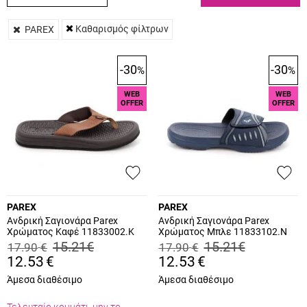
Καθαρισμός φίλτρων
PAREX
-30
-30
%
%
WEB
WEB
OFFER
OFFER
PAREX
PAREX
Ανδρική Σαγιονάρα Parex
Ανδρική Σαγιονάρα Parex
Χρώματος Καφέ 11833002.K
Χρώματος Μπλε 11833102.N
15.21
€
15.21
€
17.90
€
17.90
€
12.53
€
12.53
€
Άμεσα διαθέσιμο
Άμεσα διαθέσιμο
Τελευταίο κομμάτι, μην το