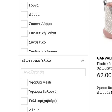
Water Resistant
Γούνα
Waterproof
Δέρμα
Σουέντ Δέρμα
Συνθετική Γούνα
Συνθετικό
Συνθετικό Δέρμα
GARVAL
Εξωτερικό Υλικό
Συνθετικό Μαλλί
Παιδικό 
Χρώματο
62.00
Ύφασμα Mesh
Άμεσα δι
Ύφασμα Βελουτέ
Δωρεάν 
Γκλίτερ(χαβιάρι)
Δέρμα