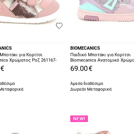
ANICS
BIOMECANICS
 Μποτάκι για Κορίτσι
Παιδικό Μποτάκι για Κορίτσι
nics Χρώματος Ροζ 261167-
Biomecanics Ανατομικό Χρώμ
Μωβ 261212-C854
€
69.00
€
αθέσιμο
Άμεσα διαθέσιμο
Μεταφορικά
Δωρεάν Μεταφορικά