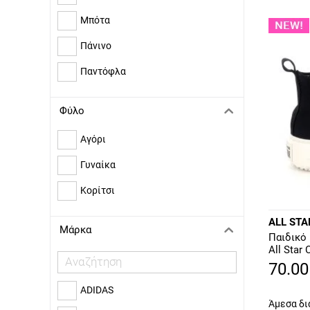
Μπότα
Πάνινο
Παντόφλα
Φύλο
Αγόρι
Γυναίκα
Κορίτσι
ALL STA
Μάρκα
Παιδικό
All Sta
A18048
70.00
ADIDAS
Άμεσα δι