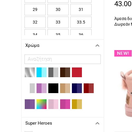
A122
KICKERS
43.00
29
30
31
LAURA BIAGIOTTI
Άμεσα δι
32
33
33.5
LELLI KELLY
Δωρεάν 
MADMIA Ltd
34
35
36
MAYORAL
Χρώμα
37
37 1/3
38
PRIMIGI
38 2/3
39
40
REPLAY
RICCO MONDO
SCARPY
SERAFINO
SPROX
TOMMY HILFIGER
Super Heroes