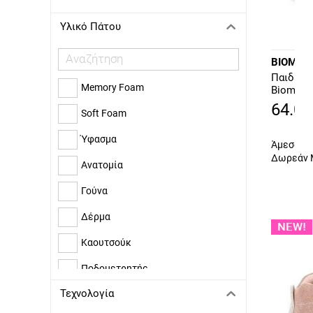
Υλικό Πάτου
BIOMEC
Παιδικό
Memory Foam
Biomeca
261103-
64.00
Soft Foam
Ύφασμα
Άμεσα δι
Δωρεάν 
Ανατομία
Γούνα
Δέρμα
Καουτσούκ
Ποδομετρητής
Τεχνολογία
Συνθετική Γούνα