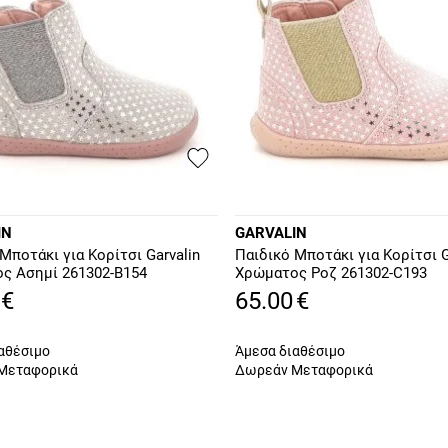
IN
GARVALIN
Μποτάκι για Κορίτσι Garvalin
Παιδικό Μποτάκι για Κορίτσι G
ς Ασημί 261302-B154
Χρώματος Ροζ 261302-C193
€
65.00
€
αθέσιμο
Άμεσα διαθέσιμο
Μεταφορικά
Δωρεάν Μεταφορικά