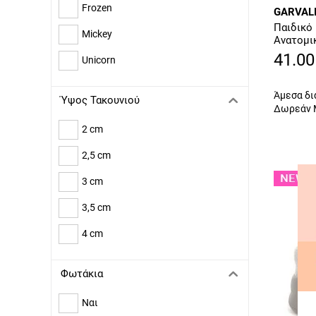
UGG
Frozen
GARVAL
VANS
Παιδικό 
Mickey
Ανατομι
YOSHINO
41.00
Unicorn
Άμεσα δι
Ύψος Τακουνιού
Δωρεάν 
2 cm
2,5 cm
3 cm
3,5 cm
4 cm
Φωτάκια
Ναι