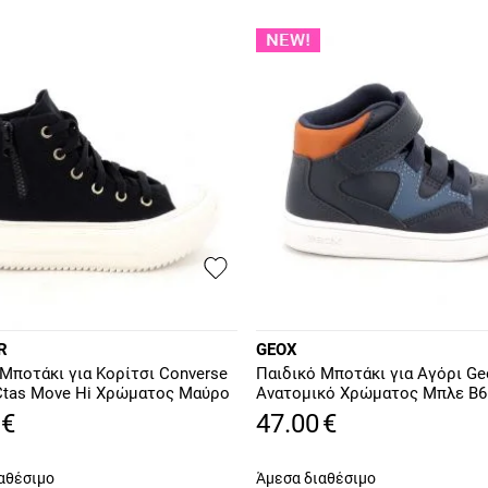
R
GEOX
 Μποτάκι για Κορίτσι Converse
Παιδικό Μποτάκι για Αγόρι Ge
r Ctas Move Hi Χρώματος Μαύρο
Ανατομικό Χρώματος Μπλε B6
C
000CB C0659
€
47.00
€
αθέσιμο
Άμεσα διαθέσιμο