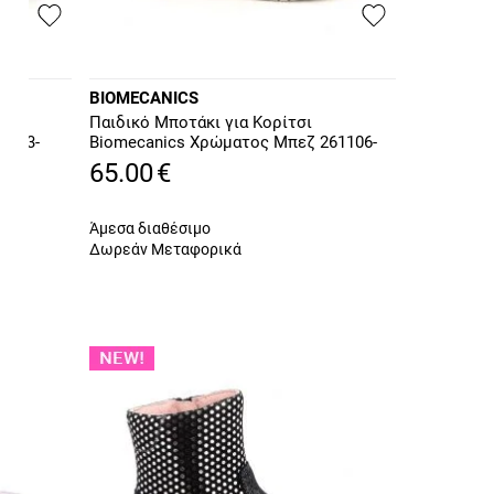
BIOMECANICS
Παιδικό Μποτάκι για Κορίτσι
1103-
Biomecanics Χρώματος Μπεζ 261106-
C695
65.00
€
Άμεσα διαθέσιμο
Δωρεάν Μεταφορικά