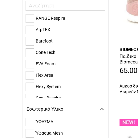
Συνθετικό Δέρμα
Συνθετικό Μαλλί
RANGE Respira
ArpTEX
Barefoot
BIOMEC
Cone Tech
Παιδικό
Biomeca
EVA Foam
B193
65.00
Flex Area
Άμεσα δι
Flexy System
Δωρεάν 
Geox Respira
Εσωτερικό Υλικό
Grv Tex
IBV
ΎΦΑΣΜΑ
Water Repellent
Ύφασμα Mesh