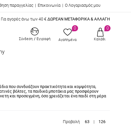
θηση παραγγελίας
|
Επικοινωνία
|
Ο Λογαριασμός μου
Για αγορές άνω των 40 €
ΔΩΡΕΑΝ ΜΕΤΑΦΟΡΙΚΑ & ΑΛΛΑΓΗ
0
0
/
Σύνδεση
Εγγραφή
Καλάθι
Αγαπημένα
my
χέδια που συνδυάζουν πρακτικότητα και κομψότητα,
ματινές βόλτες, τα παιδικά μποτάκια μας προσφέρουν
άνετη και προσεγμένη, όσο χρειάζεται ένα παιδί στη μέρα
Προβολή
63
|
126