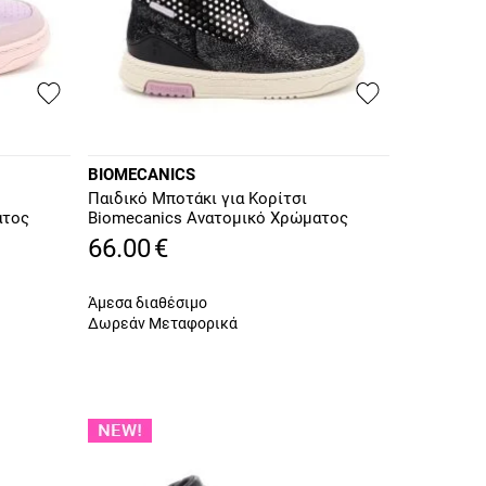
BIOMECANICS
Παιδικό Μποτάκι για Κορίτσι
ατος
Biomecanics Ανατομικό Χρώματος
Μαύρο 261214-A054
66.00
€
Άμεσα διαθέσιμο
Δωρεάν Μεταφορικά