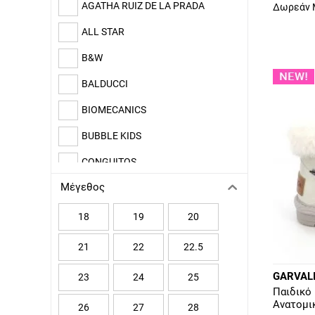
AGATHA RUIZ DE LA PRADA
Δωρεάν 
ALL STAR
B&W
BALDUCCI
BIOMECANICS
BUBBLE KIDS
CONGUITOS
Μέγεθος
DOCKERS
ENERGY
18
19
20
Ferre
21
22
22.5
GARVALIN
GARVAL
23
24
25
Παιδικό 
GEOX
Ανατομι
26
27
28